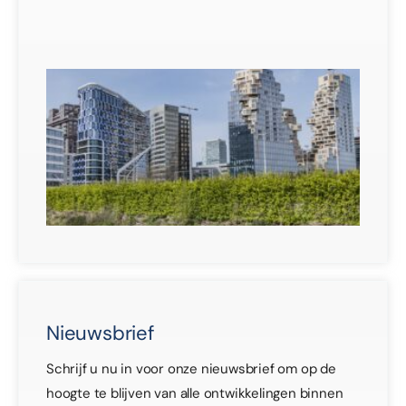
30 j
Veil
mul
ge
30 j
Nieuwsbrief
Schrijf u nu in voor onze nieuwsbrief om op de
hoogte te blijven van alle ontwikkelingen binnen