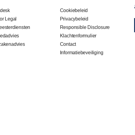
sdesk
Cookiebeleid
or Legal
Privacybeleid
esterdiensten
Responsible Disclosure
edadvies
Klachtenformulier
zakenadvies
Contact
Informatiebeveiliging