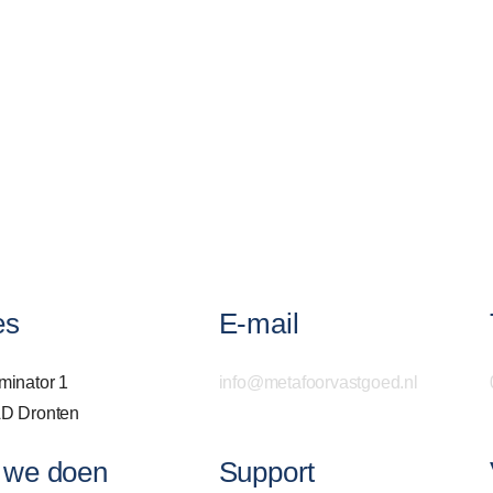
es
E-mail
minator 1
info@metafoorvastgoed.nl
D Dronten
 we doen
Support