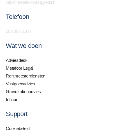
info@metafoorvastgoed.nl
Telefoon
088 006 6100
Wat we doen
Adviesdesk
Metafoor Legal
Rentmeesterdiensten
Vastgoedadvies
Grondzakenadvies
Inhuur
Support
Cookiebeleid