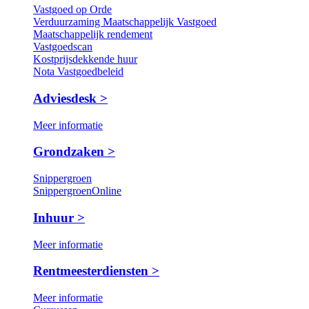
Vastgoed op Orde
Verduurzaming Maatschappelijk Vastgoed
Maatschappelijk rendement
Vastgoedscan
Kostprijsdekkende huur
Nota Vastgoedbeleid
Adviesdesk >
Meer informatie
Grondzaken >
Snippergroen
SnippergroenOnline
Inhuur >
Meer informatie
Rentmeesterdiensten >
Meer informatie