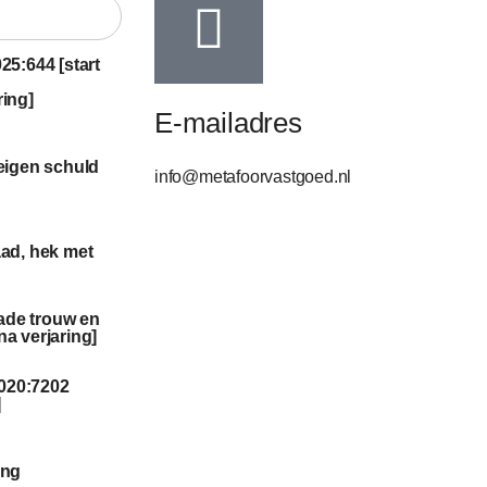
25:644 [start
ring]
E-mailadres
eigen schuld
info@metafoorvastgoed.nl
ad, hek met
ade trouw en
a verjaring]
020:7202
]
ing