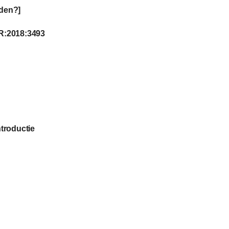
den?]
R:2018:3493
troductie