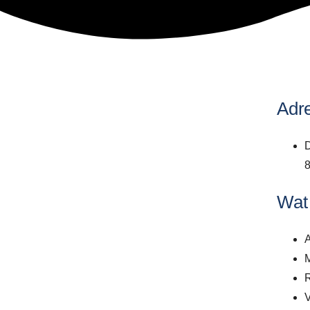
Adr
D
8
Wat
M
R
V