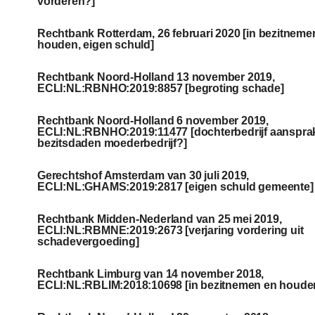
vorderen?]
Rechtbank Rotterdam, 26 februari 2020 [in bezitneme
houden, eigen schuld]
Rechtbank Noord-Holland 13 november 2019,
ECLI:NL:RBNHO:2019:8857 [begroting schade]
Rechtbank Noord-Holland 6 november 2019,
ECLI:NL:RBNHO:2019:11477 [dochterbedrijf aansprak
bezitsdaden moederbedrijf?]
Gerechtshof Amsterdam van 30 juli 2019,
ECLI:NL:GHAMS:2019:2817 [eigen schuld gemeente]
Rechtbank Midden-Nederland van 25 mei 2019,
ECLI:NL:RBMNE:2019:2673 [verjaring vordering uit
schadevergoeding]
Rechtbank Limburg van 14 november 2018,
ECLI:NL:RBLIM:2018:10698 [in bezitnemen en houde