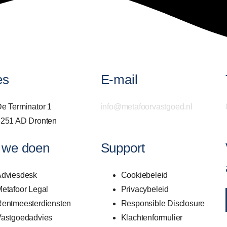
es
E-mail
e Terminator 1
info@metafoorvastgoed.nl
251 AD Dronten
 we doen
Support
Adviesdesk
Cookiebeleid
etafoor Legal
Privacybeleid
entmeesterdiensten
Responsible Disclosure
astgoedadvies
Klachtenformulier