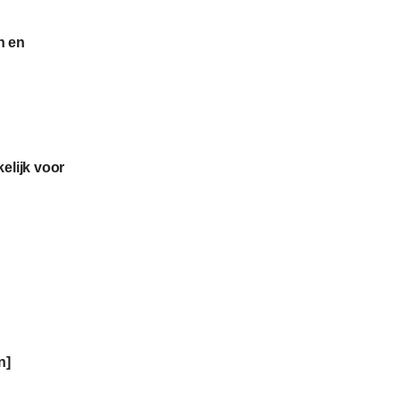
n en
elijk voor
n]