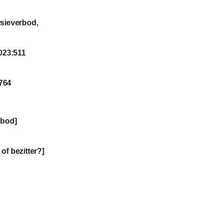
sieverbod,
023:511
764
rbod]
f bezitter?]