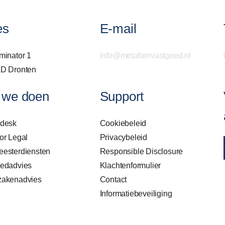
es
E-mail
minator 1
info@metafoorvastgoed.nl
D Dronten
 we doen
Support
sdesk
Cookiebeleid
or Legal
Privacybeleid
esterdiensten
Responsible Disclosure
edadvies
Klachtenformulier
zakenadvies
Contact
Informatiebeveiliging