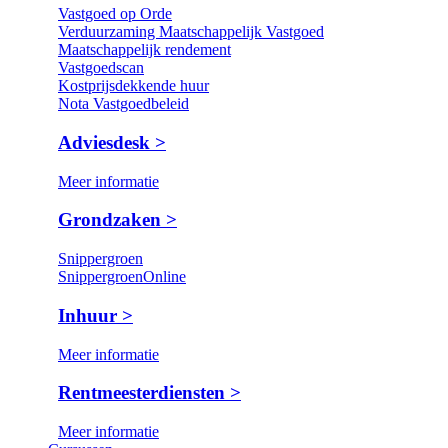
Vastgoed op Orde
Verduurzaming Maatschappelijk Vastgoed
Maatschappelijk rendement
Vastgoedscan
Kostprijsdekkende huur
Nota Vastgoedbeleid
Adviesdesk >
Meer informatie
Grondzaken >
Snippergroen
SnippergroenOnline
Inhuur >
Meer informatie
Rentmeesterdiensten >
Meer informatie