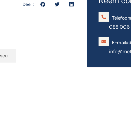
Neem con
Deel :
Telefoo
088 006
E-mailad
info@met
iseur