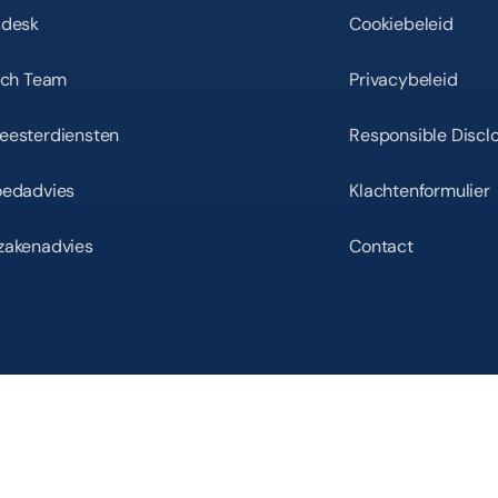
sdesk
Cookiebeleid
sch Team
Privacybeleid
eesterdiensten
Responsible Discl
oedadvies
Klachtenformulier
zakenadvies
Contact