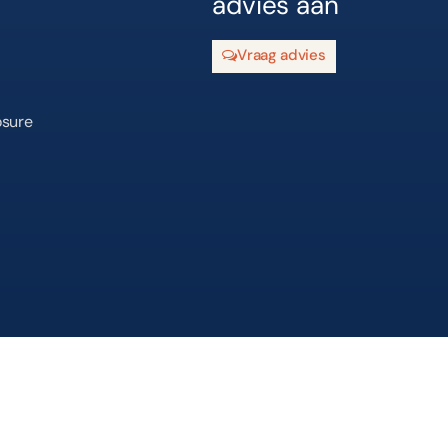
advies aan
Vraag advies
osure