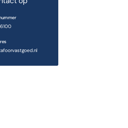
tact op
nnummer
 6100
res
afoorvastgoed.nl