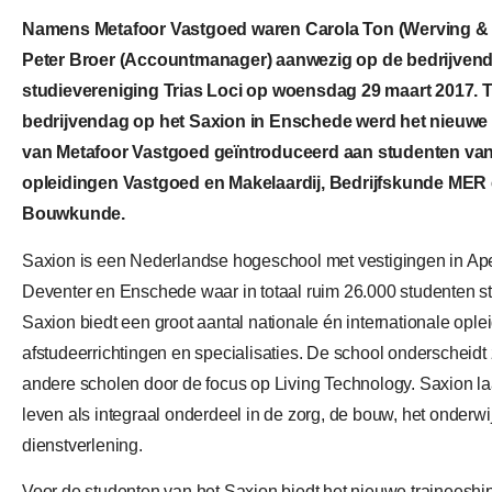
Namens Metafoor Vastgoed waren Carola Ton (Werving & S
Peter Broer (Accountmanager) aanwezig op de bedrijven
studievereniging Trias Loci op woensdag 29 maart 2017. 
bedrijvendag op het Saxion in Enschede werd het nieuwe 
van Metafoor Vastgoed geïntroduceerd aan studenten va
opleidingen Vastgoed en Makelaardij, Bedrijfskunde MER
Bouwkunde.
Saxion is een Nederlandse hogeschool met vestigingen in Ap
Deventer en Enschede waar in totaal ruim 26.000 studenten s
Saxion biedt een groot aantal nationale én internationale ople
afstudeerrichtingen en specialisaties. De school onderscheidt
andere scholen door de focus op Living Technology. Saxion la
leven als integraal onderdeel in de zorg, de bouw, het onderwi
dienstverlening.
Voor de studenten van het Saxion biedt het nieuwe traineeshi