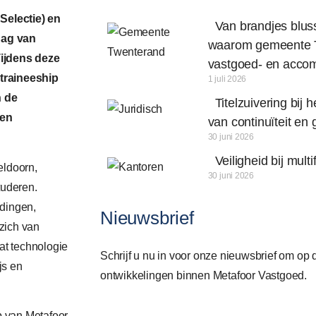
electie) en
Van brandjes blus
dag van
waarom gemeente T
Tijdens deze
vastgoed- en acco
traineeship
1 juli 2026
n de
Titelzuivering bij 
 en
van continuïteit en 
30 juni 2026
Veiligheid bij mul
eldoorn,
30 juni 2026
tuderen.
idingen,
Nieuwsbrief
 zich van
at technologie
Schrijf u nu in voor onze nieuwsbrief om op d
js en
ontwikkelingen binnen Metafoor Vastgoed.
p van Metafoor