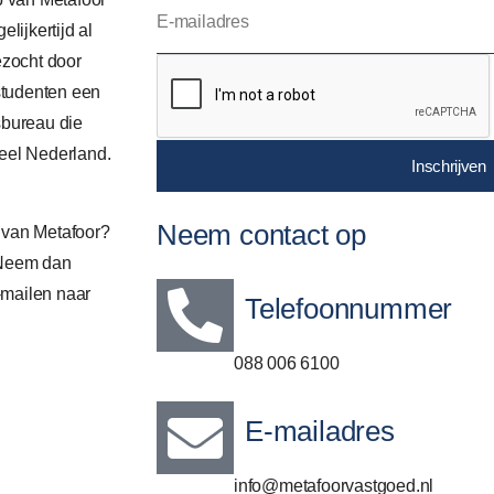
lijkertijd al
ezocht door
studenten een
sbureau die
eel Nederland.
Inschrijven
Neem contact op
p van Metafoor?
 Neem dan
-mailen naar
Telefoonnummer
088 006 6100
E-mailadres
info@metafoorvastgoed.nl