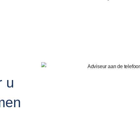
r u
men