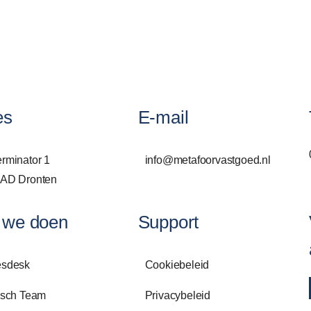
es
E-mail
rminator 1
info@metafoorvastgoed.nl
 AD Dronten
 we doen
Support
esdesk
Cookiebeleid
isch Team
Privacybeleid