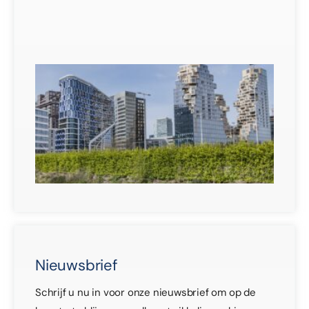
verj
30 j
Veil
mul
ge
30 j
Nieuwsbrief
Schrijf u nu in voor onze nieuwsbrief om op de