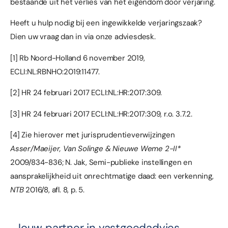
bestaande uit het verlies van het eigendom door verjaring.
Heeft u hulp nodig bij een ingewikkelde verjaringszaak?
Dien uw vraag dan in via onze
adviesdesk
.
[1]
Rb Noord-Holland 6 november 2019,
ECLI:NL:RBNHO:2019:11477.
[2]
HR 24 februari 2017 ECLI:NL:HR:2017:309.
[3]
HR 24 februari 2017 ECLI:NL:HR:2017:309, r.o. 3.7.2.
[4]
Zie hierover met jurisprudentieverwijzingen
Asser/Maeijer, Van Solinge & Nieuwe Weme 2-II*
2009/834-836; N. Jak, Semi-publieke instellingen en
aansprakelijkheid uit onrechtmatige daad: een verkenning,
NTB
2016/8, afl. 8, p. 5.
Jouw partner in vastgoedadvies