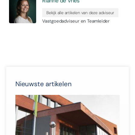
Rianne de Vries
Bekijk alle artikelen van deze adviseur
Vastgoedadviseur en Teamleider
Nieuwste artikelen
Van
naa
keu
gem
Twe