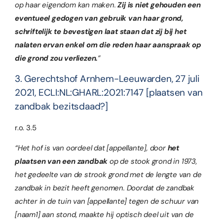
op haar eigendom kan maken.
Zij is niet gehouden een
eventueel gedogen van gebruik van haar grond,
schriftelijk te bevestigen laat staan dat zij bij het
nalaten ervan enkel om die reden haar aanspraak op
die grond zou verliezen.
”
3. Gerechtshof Arnhem-Leeuwarden, 27 juli
2021, ECLI:NL:GHARL:2021:7147 [plaatsen van
zandbak bezitsdaad?]
r.o. 3.5
“Het hof is van oordeel dat [appellante], door
het
plaatsen van een zandbak
op de stook grond in 1973,
het gedeelte van de strook grond met de lengte van de
zandbak in bezit heeft genomen. Doordat de zandbak
achter in de tuin van [appellante] tegen de schuur van
[naam1] aan stond, maakte hij optisch deel uit van de