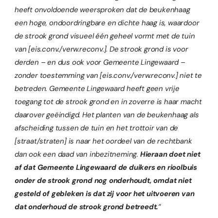
heeft onvoldoende weersproken dat de beukenhaag
een hoge, ondoordringbare en dichte haag is, waardoor
de strook grond visueel één geheel vormt met de tuin
van [eis.conv./verw.reconv.]. De strook grond is voor
derden – en dus ook voor Gemeente Lingewaard –
zonder toestemming van [eis.conv./verw.reconv.] niet te
betreden. Gemeente Lingewaard heeft geen vrije
toegang tot de strook grond en in zoverre is haar macht
daarover geëindigd. Het planten van de beukenhaag als
afscheiding tussen de tuin en het trottoir van de
[straat/straten] is naar het oordeel van de rechtbank
dan ook een daad van inbezitneming.
Hieraan doet niet
af dat Gemeente Lingewaard de duikers en rioolbuis
onder de strook grond nog onderhoudt, omdat niet
gesteld of gebleken is dat zij voor het uitvoeren van
dat onderhoud de strook grond betreedt.
”