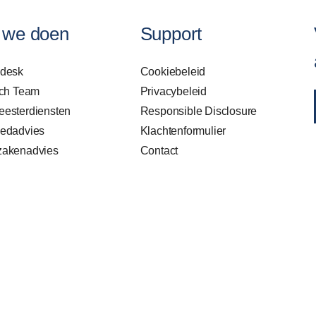
 we doen
Support
sdesk
Cookiebeleid
sch Team
Privacybeleid
esterdiensten
Responsible Disclosure
edadvies
Klachtenformulier
zakenadvies
Contact