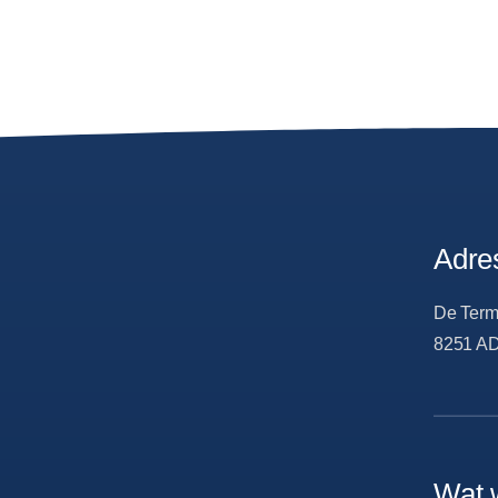
Adre
De Term
8251 AD
Wat 