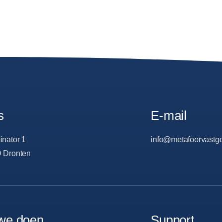
s
E-mail
inator 1
info@metafoorvastgo
 Dronten
we doen
Support