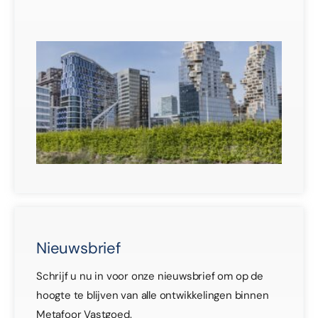
30 j
Veil
mul
ge
30 j
Nieuwsbrief
Schrijf u nu in voor onze nieuwsbrief om op de
hoogte te blijven van alle ontwikkelingen binnen
Metafoor Vastgoed.