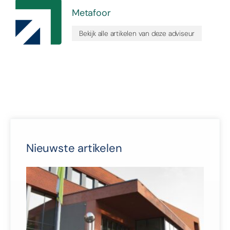
Metafoor
Bekijk alle artikelen van deze adviseur
Nieuwste artikelen
Van
naa
keu
gem
Twe