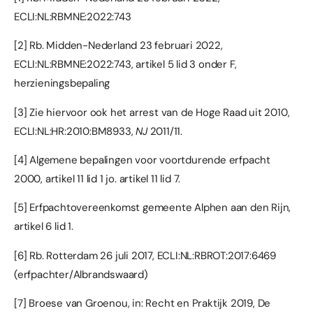
ECLI:NL:RBMNE:2022:743
[2]
Rb. Midden-Nederland 23 februari 2022,
ECLI:NL:RBMNE:2022:743, artikel 5 lid 3 onder F,
herzieningsbepaling
[3]
Zie hiervoor ook het arrest van de Hoge Raad uit 2010,
ECLI:NL:HR:2010:BM8933,
NJ
2011/11.
[4]
Algemene bepalingen voor voortdurende erfpacht
2000, artikel 11 lid 1 jo. artikel 11 lid 7.
[5]
Erfpachtovereenkomst gemeente Alphen aan den Rijn,
artikel 6 lid 1.
[6]
Rb. Rotterdam 26 juli 2017, ECLI:NL:RBROT:2017:6469
(erfpachter/Albrandswaard)
[7]
Broese van Groenou, in: Recht en Praktijk 2019, De