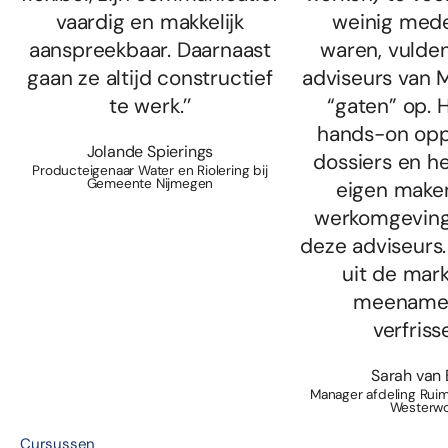
vaardig en makkelijk
weinig med
aanspreekbaar. Daarnaast
waren, vulde
gaan ze altijd constructief
adviseurs van 
te werk.’’
“gaten” op. 
hands-on opp
Jolande Spierings
dossiers en he
Producteigenaar Water en Riolering bij
Gemeente Nijmegen
eigen make
werkomgeving
deze adviseurs.
uit de markt
meenamen
verfrisse
Sarah van 
Manager afdeling Rui
Westerw
Cursussen