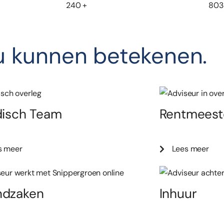
240
+
803
u kunnen betekenen.
disch Team
Rentmeest
s meer
Lees meer
ndzaken
Inhuur