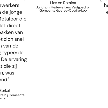
Lies en Romina
ewerkers
h
Juridisch Medewerkers Vastgoed bij
Gemeente Goeree-Overflakkee
n de jonge
Metafoor die
Het direct
akken van
t zich snel
n van de
 typeerde
 De ervaring
 die zij
, was
nd.''
Berkel
mte bij Gemeente
olde