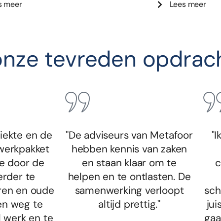
s meer
Lees meer
nze tevreden opdrach
ziekte en de
''De adviseurs van Metafoor
"I
 werkpakket
hebben kennis van zaken
e door de
en staan klaar om te
c
rder te
helpen en te ontlasten. De
eren en oude
samenwerking verloopt
sch
en weg te
altijd prettig.''
jui
l werk en te
gaa